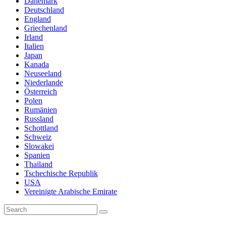
Dänemark
Deutschland
England
Griechenland
Irland
Italien
Japan
Kanada
Neuseeland
Niederlande
Österreich
Polen
Rumänien
Russland
Schottland
Schweiz
Slowakei
Spanien
Thailand
Tschechische Republik
USA
Vereinigte Arabische Emirate