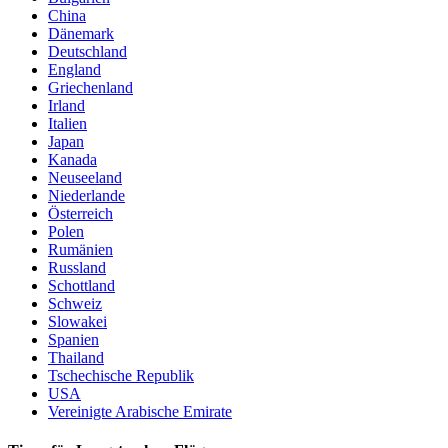
China
Dänemark
Deutschland
England
Griechenland
Irland
Italien
Japan
Kanada
Neuseeland
Niederlande
Österreich
Polen
Rumänien
Russland
Schottland
Schweiz
Slowakei
Spanien
Thailand
Tschechische Republik
USA
Vereinigte Arabische Emirate