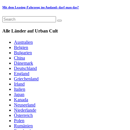
Mit dem Leasing-Fahrzeug ins Ausland: darf man das?
Alle Länder auf Urban Cult
Australien
Belgien
Bulgarien
China
Dänemark
Deutschland
England
Griechenland
Irland
Italien
Japan
Kanada
Neuseeland
Niederlande
Österreich
Polen
Rumänien