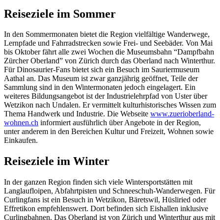
Reiseziele im Sommer
In den Sommermonaten bietet die Region vielfältige Wanderwege,
Lernpfade und Fahrradstrecken sowie Frei- und Seebäder. Von Mai
bis Oktober fährt alle zwei Wochen die Museumsbahn “Dampfbahn
Zürcher Oberland” von Zürich durch das Oberland nach Winterthur.
Für Dinosaurier-Fans bietet sich ein Besuch im Sauriermuseum
Aathal an. Das Museum ist zwar ganzjährig geöffnet, Teile der
Sammlung sind in den Wintermonaten jedoch eingelagert. Ein
weiteres Bildungsangebot ist der Industrielehrpfad von Uster über
Wetzikon nach Undalen. Er vermittelt kulturhistorisches Wissen zum
Thema Handwerk und Industrie. Die Webseite
www.zuerioberland-
wohnen.ch
informiert ausführlich über Angebote in der Region,
unter anderem in den Bereichen Kultur und Freizeit, Wohnen sowie
Einkaufen.
Reiseziele im Winter
In der ganzen Region finden sich viele Wintersportstätten mit
Langlaufloipen, Abfahrtpisten und Schneeschuh-Wanderwegen. Für
Curlingfans ist ein Besuch in Wetzikon, Bäretswil, Hüsliried oder
Effretikon empfehlenswert. Dort befinden sich Eishallen inklusive
Curlingbahnen. Das Oberland ist von Zürich und Winterthur aus mit