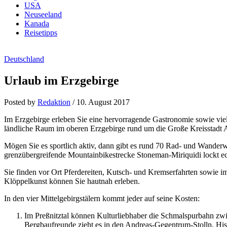
USA
Neuseeland
Kanada
Reisetipps
Deutschland
Urlaub im Erzgebirge
Posted by
Redaktion
/
10. August 2017
Im Erzgebirge erleben Sie eine hervorragende Gastronomie sowie vie
ländliche Raum im oberen Erzgebirge rund um die Große Kreisstadt 
Mögen Sie es sportlich aktiv, dann gibt es rund 70 Rad- und Wande
grenzübergreifende Mountainbikestrecke Stoneman-Miriquidi lockt ech
Sie finden vor Ort Pferdereiten, Kutsch- und Kremserfahrten sowie i
Klöppelkunst können Sie hautnah erleben.
In den vier Mittelgebirgstälern kommt jeder auf seine Kosten:
Im Preßnitztal können Kulturliebhaber die Schmalspurbahn zwi
Bergbaufreunde zieht es in den Andreas-Gegentrum-Stolln, Hist