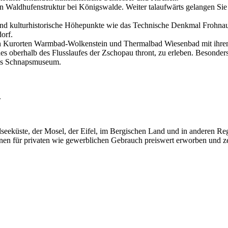
nen Waldhufenstruktur bei Königswalde. Weiter talaufwärts gelangen Si
d kulturhistorische Höhepunkte wie das Technische Denkmal Frohnaue
orf.
en Kurorten Warmbad-Wolkenstein und Thermalbad Wiesenbad mit ihren
es oberhalb des Flusslaufes der Zschopau thront, zu erleben. Besonders
 das Schnapsmuseum.
.
rdseeküste, der Mosel, der Eifel, im Bergischen Land und in anderen R
nnen für privaten wie gewerblichen Gebrauch preiswert erworben und ze