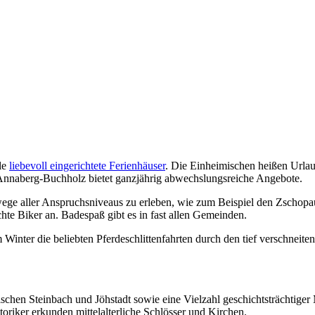
le
liebevoll eingerichtete Ferienhäuser
. Die Einheimischen heißen Urla
Annaberg-Buchholz bietet ganzjährig abwechslungsreiche Angebote.
rwege aller Anspruchsniveaus zu erleben, wie zum Beispiel den Zscho
te Biker an. Badespaß gibt es in fast allen Gemeinden.
m Winter die beliebten Pferdeschlittenfahrten durch den tief verschne
schen Steinbach und Jöhstadt sowie eine Vielzahl geschichtsträchtig
oriker erkunden mittelalterliche Schlösser und Kirchen.