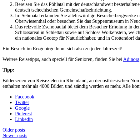
Bereisen Sie das Pöhlatal mit der deutschlandweit besterhalte
deutsch tschechischen Gemeinschaftseinrichtung.
Im Sehmatal erkunden Sie altehrwürdige Besucherbergwerke un
Oberwiesenthal oder besuchen Sie das Suppenmuseum in Neud
Das reizvolle Zschopautal bietet dem Besucher Erholung in d
Schlossareal in Schlettau sowie auf Schloss Wolkenstein, welch
ein nationales Geotop für Naturliebhaber, und in Crottendorf
Ein Besuch im Erzgebirge lohnt sich also zu jeder Jahreszeit!
Weitere Reisetipps, auch speziell für Senioren, finden Sie bei
Adinora
Tipp:
Bilderserien von Reisezielen im Rheinland, an der ostfriesischen No
enthalten mehr als 4000 Bilder, und ständig werden es mehr. Alle kö
Facebook
Twitter
Google+
Pinterest
Linkedin
Older posts
Newer posts