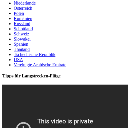
Niederlande
Österreich
Polen
Rumänien
Russland
Schottland
Schweiz
Slowakei
Spanien
Thailand
Tschechische Republik
USA
Vereinigte Arabische Emirate
Tipps für Langstrecken-Flüge