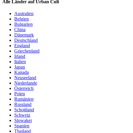
Alle Länder auf Urban Cult
Australien
Belgien
Bulgarien
China
Dänemark
Deutschland
England
Griechenland
Irland
Italien
Japan
Kanada
Neuseeland
Niederlande
Österreich
Polen
Rumänien
Russland
Schottland
Schweiz
Slowakei
Spanien
Thailand