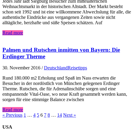
Jedes Jahr lädt Siegburg Besucher zum mittelalterlichen
Weihnachtsmarkt in der historischen Altstadt. Der Markt besteht
schon seit 1992 und ist eine willkommene Abwechslung für alle, die
authentische Eindrücke aus vergangenen Zeiten sowie nicht
alltägliche, herzhafte und süße Speisen schätzen. Auf
Read more
Palmen und Rutschen inmitten von Bayern: Die
Erdinger Therme
30. November 2016
/
Deutschland
Reisetipps
Rund 180.000 m2 Erholung und Spaß im Nass erwarten die
Besucher in der nordöstlich von München gelegenen Erdinger
Therme. Rutschen, die für Adrenalinschübe sorgen und eine
entspannende Vital-Oase, wo neue Kraft gesammelt werden kann,
sorgen für eine stimmige Balance zwischen
Read more
« Previous
1
…
4
5
6
7
8
…
14
Next »
USA