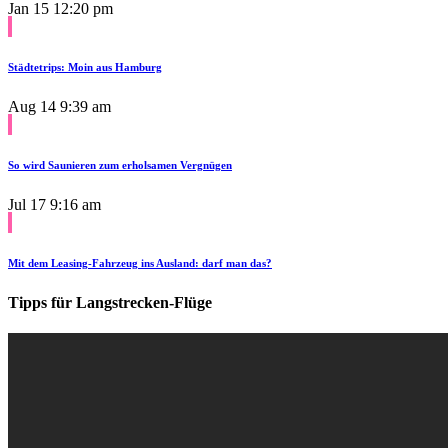
Jan 15
12:20 pm
Städtetrips: Moin aus Hamburg
Aug 14
9:39 am
So wird Saunieren zum erholsamen Vergnügen
Jul 17
9:16 am
Mit dem Leasing-Fahrzeug ins Ausland: darf man das?
Tipps für Langstrecken-Flüge